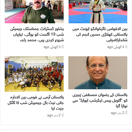
ش
و
ن
ر
ک
ا
ی
ی
ج
بین الاقوامی تائیکوانڈو ایونٹ میں
پشاور ڈسٹرکٹ جمناسٹک چیمپئن
ت
ن
پاکستانی کھلاڑی حسین انجم کی
شپ 13 اگست کو ہوگی، تیاریاں
ھ
ر
شاندارکامیابی
شروع کردی ہیں، محمد راجہ
ل
ل
4 گھنٹے ago
5 گھنٹے ago
ی
ک
ٹ
و
س
ن
پ
س
ر
ل
پ
م
ا
ی
ب
ٹ
پاکستان کے رضوان مصطفیٰ زبیری
پاکستان آرمی نے قومی بین الادارہ
ن
ن
کو ‘گلوبل پیس لیڈرشپ ایوارڈ’ سے
جاتی نیٹ بال چیمپیئن شپ کا ٹائٹل
د
گ
نوازا گیا
جیت لیا
ی
،
2 دن ago
2 دن ago
ع
ن
ا
ئ
ئ
ے