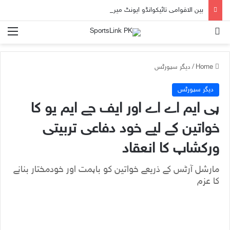
بین الاقوامی تائیکوانڈو ایونٹ میں پاکستانی کھلاڑی حسین انجم کی شاندارکامیابی
nu
Search for
Home
/
دیگر سپورٹس
دیگر سپورٹس
پی ایم اے اے اور ایف جے ایم یو کا
خواتین کے لیے خود دفاعی تربیتی
ورکشاپ کا انعقاد
مارشل آرٹس کے ذریعے خواتین کو باہمت اور خودمختار بنانے
کا عزم