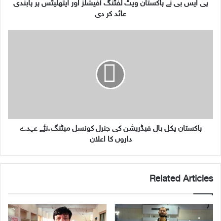
پ
پی ایس بی نے پاکستان ویٹ لفٹنگ آفیشلز اور ایتھلیٹس پر پابندی
ا
عائد کر دی
ک
س
پ
ت
ا
ا
ک
ن
س
و
ت
ی
ا
ٹ
ن
ل
پ
ف
ک
ٹ
ل
پاکستان پکل بال فیڈریشن کی جنرل کونسل میٹنگ،نئے عہدے
ن
ب
داروں کا اعلان
گ
ا
آ
ل
ف
ف
Related Articles
ی
ی
ش
ڈ
ل
ر
ز
ی
ا