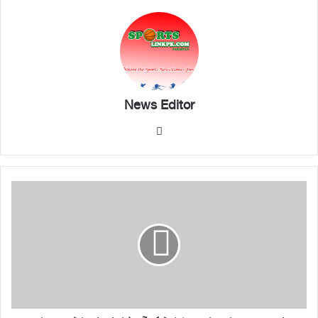
News Editor
We
bsi
te
پ
ی
ا
ی
س
ب
ی
ن
ے