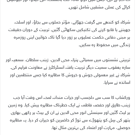
کراٹے کی عملی مشقیں شامل تھیں۔
شرکاء کو کندھے سے گرفت چھڑانے، مؤثر حملوں سے بچاؤ، اور اسلحہ
چھیننے یا قابو کرنے کی تکنیکیں سکھائی گئیں۔ تربیت کے دوران حقیقت
پر مبنی دفاعی حکمت عملیوں پر زور دیا گیا تاکہ خواتین اپنی روزمرہ
زندگی میں محفوظ رہ سکیں۔
تربیتی نشستوں میں سمپائی ہنزلہ محی الدین، زینب سلطان، سمعیہ اور
سارہ یعقوب سمیت دیگر تربیت یافتہ انسٹرکٹرز نے معاونت فراہم کی۔
شرکاء نے غیر معمولی جوش و خروش کا مظاہرہ کیا جسے منتظمین اور
اساتذہ نے سراہا۔
ورکشاپ کا سب سے دلچسپ اور جرات مندانہ لمحہ اس وقت آیا جب
زینب طارق اور حفصہ فاطمہ نے ایک خطرناک مظاہرہ پیش کیا۔ وہ زمین
پر لیٹ گئیں اور سینسئی انور محی الدین نے ان کے پیٹ پر رکھی بھاری
پتھر کی سِل کو ہتھوڑے سے توڑ کر حاضرین کو حیران کر دیا۔ یہ مظاہرہ
حوصلے، مہارت اور اعتماد کی بہترین مثال تھا۔