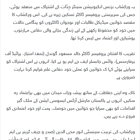
یہ ورکشاپ بزنس انکیوبیشن سینٹر جِدّات کے اشتراک سے منعقد ہوئی،
جس کی سرپرستی پروفیسر ڈاکٹر تسکین زہرہ نے کی۔ اس ورکشاپ کا
مقصد خواتین میڈیکل طالبات اور نوجوان ڈاکٹروں کو ہنگامی حالات
میں خود کو محفوظ رکھنے کے لیے زندگی بچانے والی دفاعی مہارتوں،
ہوشیاری اور اعتماد سے لیس کرنا تھا۔
تقریب کا افتتاح پروفیسر ڈاکٹر خالد مسعود گوندل (تمغۂ امتیاز، پرائیڈ آف
پرفارمنس)، وائس چانسلر ایف جے ایم یو نے کیا۔ انہوں نے اس اشتراک کو
سراہتے ہوئے کہا کہ خواتین کو عملی خود دفاعی علم فراہم کرنا نہایت
ضروری ہے
تاکہ وہ اپنی حفاظت کے ساتھ پیشہ ورانہ میدان میں بھی پراعتماد رہ
سکیں۔ انہوں نے پاکستان مارشل آرٹس ایسوسی ایشن کے ملک گیر
اقدامات کو بھی سراہا جو خواتین میں حوصلہ، ہمت اور خود اعتمادی کو
فروغ دے رہے ہیں۔
ورکشاپ کی تربیت سینسئی انور محی الدین (صدر و چیف ٹرینر پی ایم
اے اے) نے دی، جس میں کراو ماگا، کک باکسنگ، آئی کیڈو، اور کیوکُشِن