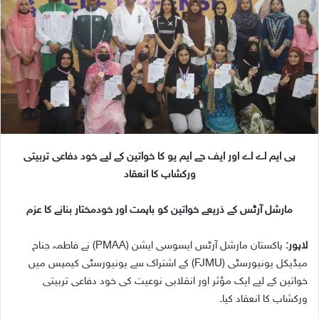
n
e
m
a
i
l
پی ایم اے اے اور ایف جے ایم یو کا خواتین کے لیے خود دفاعی تربیتی
ورکشاپ کا انعقاد
مارشل آرٹس کے ذریعے خواتین کو باہمت اور خودمختار بنانے کا عزم
لاہور:
پاکستان مارشل آرٹس ایسوسی ایشن (PMAA) نے فاطمہ جناح
میڈیکل یونیورسٹی (FJMU) کے اشتراک سے یونیورسٹی کیمپس میں
خواتین کے لیے ایک مؤثر اور انقلابی نوعیت کی خود دفاعی تربیتی
ورکشاپ کا انعقاد کیا۔