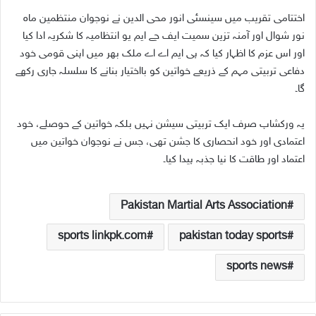
اختتامی تقریب میں سینسئی انور محی الدین نے نوجوان منتظمین ماہ
نور شوال اور آمنہ تزین سمیت ایف جے ایم یو انتظامیہ کا شکریہ ادا کیا
اور اس عزم کا اظہار کیا کہ پی ایم اے اے ملک بھر میں اپنی قومی خود
دفاعی تربیتی مہم کے ذریعے خواتین کو بااختیار بنانے کا سلسلہ جاری رکھے
گا۔
یہ ورکشاپ صرف ایک تربیتی سیشن نہیں بلکہ خواتین کے حوصلے، خود
اعتمادی اور خود انحصاری کا جشن تھی، جس نے نوجوان خواتین میں
اعتماد اور طاقت کا نیا جذبہ پیدا کیا۔
Pakistan Martial Arts Association
sports linkpk.com
pakistan today sports
sports news