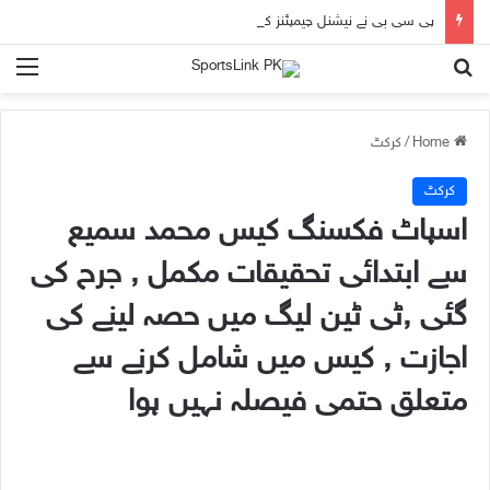
پی سی بی نے نیشنل چیمپئنز کپ کے میچ آفیشلز پینل کا اعلان کر دیا
nu
Search for
Home
/
کرکٹ
کرکٹ
اسپاٹ فکسنگ کیس محمد سمیع
سے ابتدائی تحقیقات مکمل , جرح کی
گئی ,ٹی ٹین لیگ میں حصہ لینے کی
اجازت , کیس میں شامل کرنے سے
متعلق حتمی فیصلہ نہیں ہوا