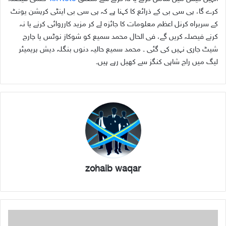
کرے گا، پی سی بی کے ذرائع کا کہنا ہے کہ پی سی بی اینٹی کرپشن یونٹ
کے سربراہ کرنل اعظم معلومات کا جائزہ لے کر مزید کارروائی کرنے یا نہ
کرنے فیصلہ کریں گے، فی الحال محمد سمیع کو شوکاز نوٹس یا چارج
شیٹ جاری نہیں کی گئی ۔ محمد سمیع حالیہ دنوں بنگلہ دیش پریمیئر
لیگ میں راج شاہی کنگز سے کھیل رہے ہیں۔
zohaib waqar
پ
ا