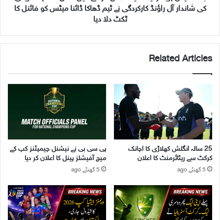
ھ
ی
کی شاندار آل راؤنڈ کارکردگی نے ٹیم ڈھاکا ڈائنا میٹس کو فائنل کا
ل
م
ٹکٹ دلا دیا
ا
ئ
ڑ
ر
ی
ل
و
Related Articles
ی
ں
گ
ک
ف
ے
ی
س
ص
ا
ل
ت
ہ
ھ
ک
س
ن
25 سالہ انگلش کھلاڑی کا اچانک
پی سی بی نے نیشنل چیمپئنز کپ کے
ا
م
کرکٹ سے ریٹائرمنٹ کا اعلان
میچ آفیشلز پینل کا اعلان کر دیا
ت
ر
5 گھنٹے ago
5 گھنٹے ago
ھ
ح
ت
ل
م
ے
ا
م
ش
ی