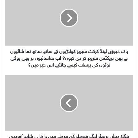
ک
۔
ن
ی
و
ز
ی
ل
پاک ۔نیوزی لینڈ کرکٹ سیریز کھلاڑیوں کے ساتھ ساتھ تما شائیوں
ی
نے بھی پریکٹس شروع کر دی کیوں؟ اب تماشائیوں پر بھی ہوگی
ن
نوٹوں کی برسات کیسے جانئیے اس خبر میں؟
ڈ
ک
ب
ر
ن
ک
گ
ٹ
ل
س
ا
ی
د
ر
ی
ی
ش
ز
پ
ک
ر
بنگلا دیش پریمئر لیگ فیصلہ کن مرحلے میں داخل ، شاہد آفریدی