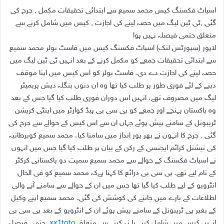
اسپاٹ فکسنگ کیس محمد سمیع سے ابتدائی تحقیقات مکمل , جرح کی
گئی ,ٹی ٹین لیگ میں حصہ لینے کی اجازت , کیس میں شامل کرنے سے
متعلق حتمی فیصلہ نہیں ہوا
لاہور (سپورٹس لنک) اسپاٹ فکسنگ کیس میں فاسٹ بولر محمد سمیع
سے ابتدائی تحقیقات جمعے کو مکمل کرنے کے بعد انہیں ٹی ٹین لیگ میں
حصہ لینے کی اجازت دے دی۔ فاسٹ بولر کو اس کیس میں اپنا موقف
دینے کے لئے فوری طور پر طلب کیا تھا وہ ان دنوں بنگلہ دیش پریمیئر
لیگ میں مصروف تھے، انہیں اس دوران فوری طلب کیا گیا جس کے بعد
وہ پاکستان پہنچے اور جمعے کو پی سی بی ہیڈ کوارٹر میں اینٹی کرپشن
ٹریبونل کے سامنے پیش ہوئے جہاں ان سے اس کیس کے حوالے سے جرح کی
گئی ۔ جرح کا انہوں نے بھر پور انداز میں سامنا کیا، محمد سمیع کوبرطانیہ
کی نیشنل کرائم ایجنسی کے رکن کے بیان پر طلب کیا گیا جس میں انہوں
نے اسپاٹ فکسنگ کے حوالے سے محمد سمیع سمیت دو پاکستانی کرکٹر
کے نام لیے تھے۔ پی سی بی ذرائع کا کہنا ہےکہ محمد سمیع کو فی الحال
انٹرویو کے لیے طلب کیا گیا تھا جس میں ان کے حوالے سے سامنے آنے والی
اطلاعات کے بارے میں جاننے کی کوشش کی گئی۔ محمد سمیع اپنے وکیل
کے بغیر ہی ٹریبونل کے سامنے پیش ہوئے ان کے انٹرویو کے بعد پی سی بی
انہیں کیس میں شامل کرنے یا نہ کرنے سے متعلق
xx1toto
حتمی فیصلہ