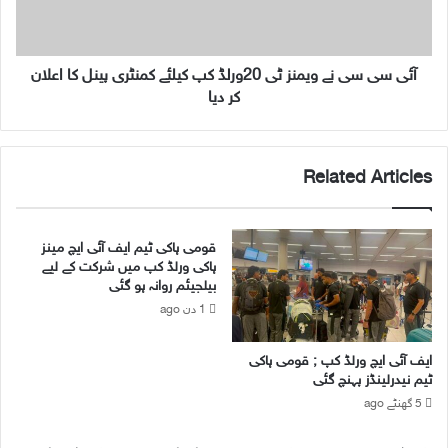
ر
ی
ا
ن
و
ے
ر
و
آئی سی سی نے ویمنز ٹی 20ورلڈ کپ کیلئے کمنٹری پینل کا اعلان
پ
ی
کر دیا
ی
م
ا
ن
ی
ز
Related Articles
س
ٹ
ا
ی
ے
2
س
0
قومی ہاکی ٹیم ایف آئی ایچ مینز
ی
و
ہاکی ورلڈ کپ میں شرکت کے لیے
ٹ
ر
بیلجیئم روانہ ہو گئی
ل
ل
1 دن ago
ا
ڈ
ئ
ک
ایف آئی ایچ ورلڈ کپ ; قومی ہاکی
ٹ
پ
ٹیم نیدرلینڈز پہنچ گئی
ا
ک
5 گھنٹے ago
س
ی
ک
ل