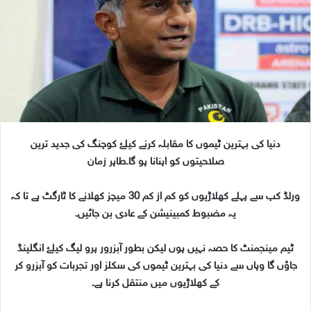
n
e
m
a
i
l
دنیا کی بہترین ٹیموں کا مقابلہ کرنے کیلۓ کوچنگ کی جدید ترین
صلاحیتوں کو اپنانا ہو گا۔طاہر زمان
ورلڈ کپ سے پہلے کھلاڑیوں کو کم از کم 30 میچز کھلانے کا ٹارگٹ ہے تا کہ
یہ مضبوط کمبینیشن کے عادی بن جائیں۔
ٹیم مینجمنٹ کا حصہ نہیں ہوں لیکن بطور آبزرور پرو لیگ کیلۓ انگلینڈ
جاؤں گا وہاں سے دنیا کی بہترین ٹیموں کی سکلز اور تجربات کو آبزرو کر
کے کھلاڑیوں میں منتقل کرنا ہے۔