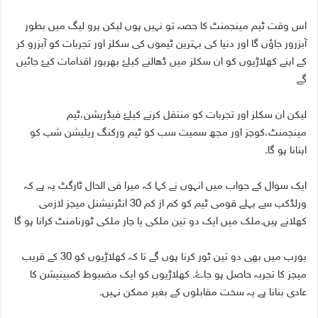
اس وقت ٹیم مینجمنٹ کا حصہ تو نہیں ہوں لیکن پرو لیگ میں بطور
آبزرور جاؤں گا اور دنیا کی بہترین ٹیموں کی سکلز اور تجربات کو آبزرو کر
کے اپنے کھلاڑیوں کو ان سکلز میں ڈھالنے کیلۓ بھرپور اقدامات کیۓ جائیں
گے
لیکن ان سکلز اور تجربات کو منتقل کرنے کیلۓ فیڈریشن،ٹیم
مینجمنٹ،کوچز اور مجھ سمیت سب کو ٹیم ورکنگ ریلیشن شپ کو
اپنانا ہو گا۔
ایک سوال کے جواب میں انہوں نے کہا کہ میرا فی الحال ٹارگٹ یہ ہے کہ
ورلڈکپ سے پہلے قومی ٹیم کو کم از کم 30 انٹرنیشنل میچز لازمی
کھلانے ہیں۔ملک میں ایک دو تین ملکی یا چار ملکی ٹورنامنٹ کرانا ہو گا
یورپ میں بھی دو تین ٹور کرنا ہوں گے تا کہ کھلاڑیوں کو 30 کے قریب
میچز کا تجربہ حاصل ہو جاۓ۔ کھلاڑیوں کو ایک مضبوط کمبینیشن کا
عادی بنانا ہے یہ سخت مقابلوں کے بغیر ممکن نہیں۔