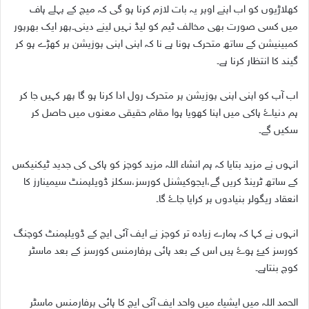
کھلاڑیوں کو اب اپنے اوپر یہ بات لازم کرنا ہو گی کہ میچ کے پہلے ہاف
میں کسی صورت بھی مخالف ٹیم کو لیڈ نہیں لینے دینی۔پھر ایک بھرپور
کمبینیشن کے ساتھ متحرک ہونا ہے نا کہ اپنی اپنی پوزیشن پر کھڑے ہو کر
گیند کا انتظار کرنا ہے۔
اب آپ کو اپنی اپنی پوزیشن پر متحرک رول ادا کرنا ہو گا پھر کہیں جا کر
ہم دنیاۓ ہاکی میں اپنا کھویا ہوا مقام حقیقی معنوں میں حاصل کر
سکیں گے۔
انہوں نے مزید بتایا کہ ہم انشاء اللہ مزید کوچز کو ہاکی کی جدید ٹیکنیکس
کے ساتھ ٹرینڈ کریں گے،ایجوکیشنل کورسز،سکلز ڈویلپمنٹ سیمینارز کا
انعقاد ریگولر بنیادوں پر کرایا جاۓ گا۔
انہوں نے کہا کہ ہمارے زیادہ تر کوچز نے ایف آئی ایچ کے ڈویلپمنٹ کوچنگ
کورسز کیۓ ہوۓ ہیں اس کے بعد ہائی پرفارمنس کورسز کے بعد ماسٹر
کوچ بنتاہے۔
الحمد اللہ میں ایشیاء میں واحد ایف آئی ایچ کا ہائی پرفارمنس ماسٹر