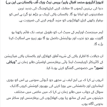
لاہور( انٹرویو۔محمد اقبال ہارپر/ پریس نیٹ ورک آف پاکستان،پی این پی)
دنیا کی بہترین ٹیموں کا مقابلہ کرنے کیلۓکوچنگ کی جدید ترین
صلاحیتوں کو اپنانا ہو گا۔ پاکستان ہاکی ٹریک پر چڑھ تو گئ ہے اس کو
برقرار رکھنے کیلۓ کھلاڑیوں کو مزید گروم کرنے کی ضرورت ہے۔
ٹیم مینجمنٹ اورٹیم کے سیٹ اپ کو طویل عرصہ تک قائم رکھنا ہو
گاورنہ پھر جو تجربہ اور پوٹینشل حاصل ہو گا پھر زیرو سے اسٹارٹ کرنا
پڑے گا۔
ان خیالات کا اظہار ہاکی کے شہرہ آفاق کھلاڑی اور پاکستان ہاکی فیڈریشن
کے ڈائریکٹر ڈویلپمنٹ اینڈ ہائی پرفارمنس اولمپئن طاہر زمان نے
"ویکلی
تصور”
سے خصوصی گفتگو کرتے ہوۓ کیا۔
انہوں نے کہا کہ پی ایچ ایف نے مجھے جو ڈیوٹی سونپی ہے اس کو پوری
ایمانداری اور جانفشانی سے پورا کرنے کی بھرپور کوشش کروں گا۔ایک
سوال کے جواب میں طاہر زمان نے کہا کہ میں ماضی میں مختلف
حیثیتوں سے ٹیم کے ساتھ رہا ہوں کھلاڑیوں کی پرفارمنس اور سکلز سے
بخوبی آگاہ ہوں۔