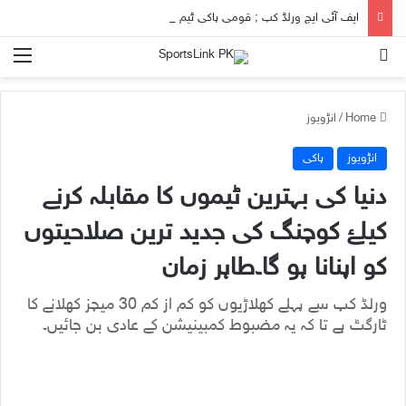
ایف آئی ایچ ورلڈ کپ ; قومی ہاکی ٹیم نیدرلینڈز پہنچ گئی
nu
Search for
Home
/
انڑویوز
انڑویوز
ہاکی
دنیا کی بہترین ٹیموں کا مقابلہ کرنے
کیلۓ کوچنگ کی جدید ترین صلاحیتوں
کو اپنانا ہو گا۔طاہر زمان
ورلڈ کپ سے پہلے کھلاڑیوں کو کم از کم 30 میچز کھلانے کا
ٹارگٹ ہے تا کہ یہ مضبوط کمبینیشن کے عادی بن جائیں۔