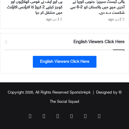
و
ئ
ہاکی ٹیسٹ سیریز: جنوبی کوریا نے
پی ایچ ایف نے قومی کھلاڑیوں اور
ا
آخری میچ میں پاکستان کو 2-6 سے
کوچز کیلیے 2 کروڑ کا الاؤنس اکاؤنٹ
ے
شکست دے دی۔
میں منتقل کر دیا
ش
ک
چ
م
2 دن ago
3 دن ago
ی
ن
م
ٹ
پ
ر
English Viewers Click Here
ئ
ی
ن
پ
ش
ی
پ
English Viewers Click Here
ن
ک
ل
ا
ک
آ
ا
غ
ا
ا
ع
Designed by
© Copyright 2026, All Rights Reserved Sportslinkpk |
ز
ل
The Social Squad
ا
ن
WhatsApp
TikTok
Instagram
YouTube
Facebook
X
ک
ر
د