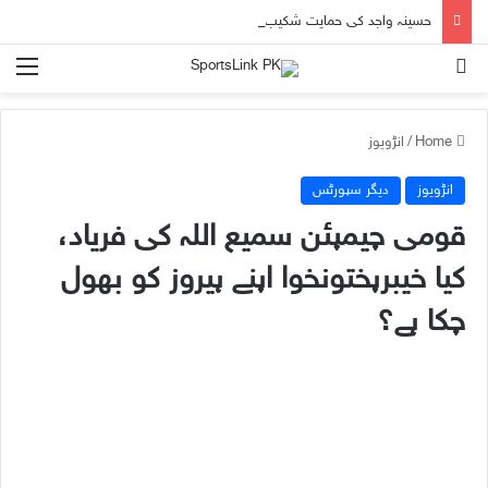
حسینہ واجد کی حمایت شکیب الحسن کو مہنگی پڑ گئی، بنگلہ دیش کے لیے کھیلنے پر پابندی عائد
nu
Search for
Home
/
انڑویوز
انڑویوز
دیگر سپورٹس
قومی چیمپئن سمیع اللہ کی فریاد،
کیا خیبرپختونخوا اپنے ہیروز کو بھول
چکا ہے؟