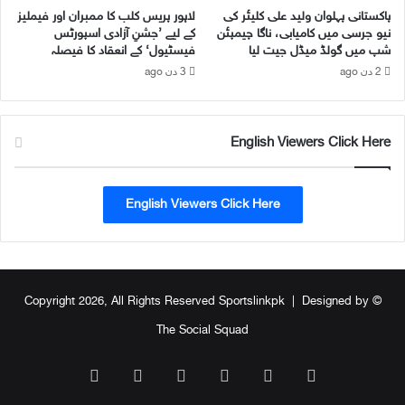
2
پاکستانی پہلوان ولید علی کلیئر کی
لاہور پریس کلب کا ممبران اور فیملیز
ٹ
نیو جرسی میں کامیابی، ناگا چیمپئن
کے لیے ’جشنِ آزادی اسپورٹس
س
ر
شپ میں گولڈ میڈل جیت لیا
فیسٹیول‘ کے انعقاد کا فیصلہ
ے
ی
ش
2 دن ago
3 دن ago
ا
ک
ک
س
ی
ت
ڈ
English Viewers Click Here
د
م
ی
ی
د
ٹ
English Viewers Click Here
ی
ی
م
ک
ی
ش
Designed by
© Copyright 2026, All Rights Reserved Sportslinkpk |
ا
ن
The Social Squad
د
ا
WhatsApp
TikTok
Instagram
YouTube
Facebook
X
ر
ک