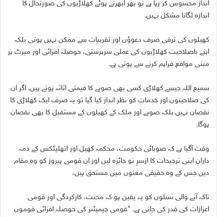
انداز محسوس کر رہا ہے تو پھر ابھرتے ہوئے کھلاڑیوں کی صورتحال کا
اندازہ لگانا مشکل نہیں۔
کھیلوں کی ترقی صرف دعوؤں اور تقریبات سے ممکن نہیں ہوتی بلکہ
اپنے باصلاحیت کھلاڑیوں کی عملی سرپرستی، حوصلہ افزائی اور میرٹ پر
مبنی مواقع فراہم کرنے سے ہوتی ہے۔
سمیع اللہ جیسے کھلاڑی کسی بھی صوبے کا قیمتی اثاثہ ہوتے ہیں۔ اگر ان
کی صلاحیتوں اور خدمات کو نظر انداز کیا گیا تو یہ صرف ایک کھلاڑی کا
نقصان نہیں بلکہ صوبے اور ملک کے کھیلوں کے مستقبل کا بھی نقصان
ہوگا۔
وقت آگیا ہے کہ صوبائی حکومت، محکمہ کھیل اور اتھلیٹکس کے ذمہ
داران اپنی ترجیحات کا ازسرِ نو جائزہ لیں اور ان قومی ہیروز کو وہ مقام
دیں جس کے وہ حقیقی معنوں میں مستحق ہیں،
تاکہ آنے والی نسلوں کو یہ یقین ہو کہ محنت، کارکردگی اور قومی
اعزازات کی قدر کی جاتی ہے۔ "قومی چیمپئنز کی حوصلہ افزائی قوموں