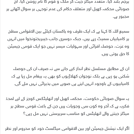
پرچم بلند کیا، متعدد میڈلز جیت کر ملک و قوم کا نام روشن کیا، آج
صوبائی محکمہ کھیل اور متعلقہ حکام کی عدم توجہی پر سوال اٹھانے پر
مجبور ہے۔
سمیع اللہ کا کہنا ہے کہ ایک طرف وہ پاکستان کیلئے بین الاقوامی سطح
پر کامیابیاں سمیٹ رہے ہیں، جبکہ دوسری جانب خیبرپختونخوا میں انہیں
وہ عزت، حوصلہ افزائی اور سہولیات میسر نہیں جو ایک قومی چیمپئن
کا حق ہوتی ہیں۔
ان کے مطابق مسلسل نظر انداز کیے جانے سے نہ صرف ان کی حوصلہ
شکنی ہو رہی ہے بلکہ نوجوان کھلاڑیوں کو بھی یہ پیغام مل رہا ہے کہ
کامیابیوں کے باوجود انہیں اپنے ہی صوبے میں پذیرائی نہیں ملے گی۔
یہ سوال صوبائی حکومت، محکمہ کھیل اور اتھلیٹکس کوچز کے لیے لمحۂ
فکریہ ہے کہ آخر وہ کون سی وجوہات ہیں جن کے باعث قومی سطح پر
میڈلز جیتنے والے اتھلیٹس کو مناسب سرپرستی نہیں مل رہی؟
اگر ایک نیشنل چیمپئن اور بین الاقوامی میڈلسٹ خود کو محروم اور نظر