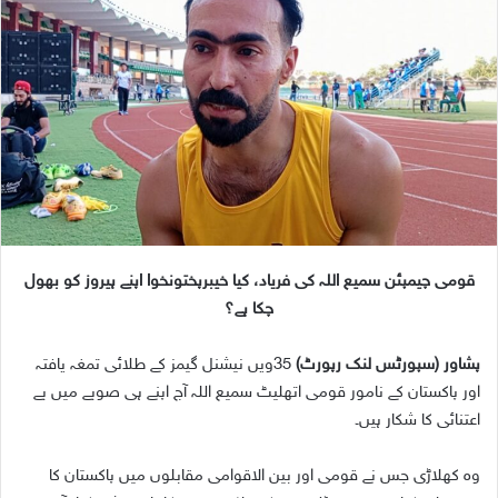
a
n
e
m
a
i
l
قومی چیمپئن سمیع اللہ کی فریاد، کیا خیبرپختونخوا اپنے ہیروز کو بھول
چکا ہے؟
پشاور (سپورٹس لنک رپورٹ)
35ویں نیشنل گیمز کے طلائی تمغہ یافتہ
اور پاکستان کے نامور قومی اتھلیٹ سمیع اللہ آج اپنے ہی صوبے میں بے
اعتنائی کا شکار ہیں۔
وہ کھلاڑی جس نے قومی اور بین الاقوامی مقابلوں میں پاکستان کا