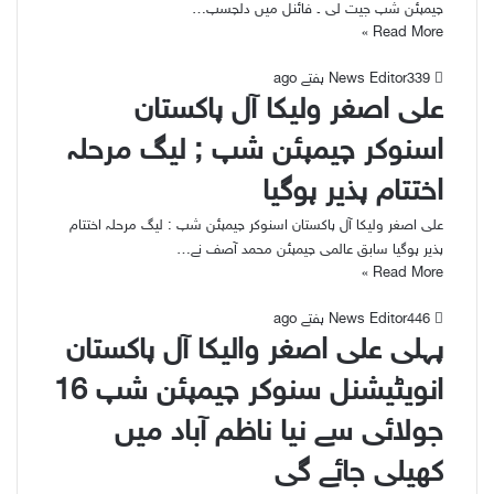
چیمپئن شپ جیت لی ۔ فائنل میں دلچسپ…
Read More »
39
3 ہفتے ago
News Editor
علی اصغر ولیکا آل پاکستان
اسنوکر چیمپئن شپ ; لیگ مرحلہ
اختتام پذیر ہوگیا
علی اصغر ولیکا آل پاکستان اسنوکر چیمپئن شپ : لیگ مرحلہ اختتام
پذیر ہوگیا سابق عالمی چیمپئن محمد آصف نے…
Read More »
46
4 ہفتے ago
News Editor
پہلی علی اصغر والیکا آل پاکستان
انویٹیشنل سنوکر چیمپئن شپ 16
جولائی سے نیا ناظم آباد میں
کھیلی جائے گی