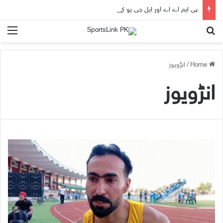
پی ایم اے اے اور ایل جی یو کے زیرِ اہتمام ’سیلف ڈیفنس ورکشاپ‘ کا انعقاد
nu
Search for
Home
/
انڑویوز
انڑویوز