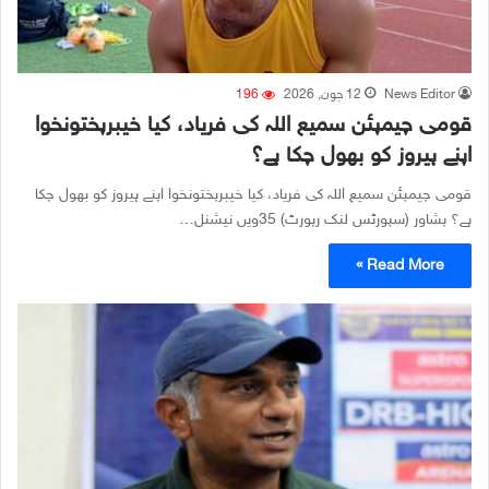
News Editor
12 جون, 2026
196
قومی چیمپئن سمیع اللہ کی فریاد، کیا خیبرپختونخوا
اپنے ہیروز کو بھول چکا ہے؟
قومی چیمپئن سمیع اللہ کی فریاد، کیا خیبرپختونخوا اپنے ہیروز کو بھول چکا
ہے؟ پشاور (سپورٹس لنک رپورٹ) 35ویں نیشنل…
Read More »