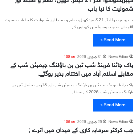
خیبرپختونخوا انڈر 21 گیمز: کھیل، نظم و ضبط اور
شمولیت کا نیا باب
خیبرپختونخوا انڈر 21 گیمز: کھیل، نظم و ضبط اور شمولیت کا نیا باب مسرت
اللہ جان خیبرپختونخوا میں کھیلوں کے…
Read More »
News Editor
31 جنوری, 2026
108
پاک چائنا فرینڈ شپ ٹین پن باؤلنگ چیمپئن شپ کے
مقابلے اسلام آباد میں اختتام پذیر ہوگئے۔
پاک چائنا فرینڈ شپ ٹین پن باؤلنگ چیمپئن شپ اور 18ویں نیشنل ٹین پن
باؤلنگ چیمپئن شپ 2026 کے مقابلے…
Read More »
News Editor
25 جنوری, 2026
105
جب کرکٹر سرمایہ کاری کے میدان میں اترے ;