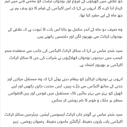
جو علاقے میں کھیلوں کے فروغ اور نوجوان ٹیلنٹ کو سامنے لانے میں اہم
کردار ادا کرے گا۔ انہوں نے کہا کہ اس اکیڈمی کے قیام کا جو ہدف ہم نے
چھ ماہ کے لیے مقرر کیا تھا،
وہ صرف دو ماہ کے اندر مکمل ہو جانا اس بات کا ثبوت ہے کہ علاقے کے
نوجوان کرکٹ سے بھرپور لگن اور دلچسپی رکھتے ہیں۔
سید شجر عباس نے کہا کہ سکلز کرکٹ اکیڈمی کی جانب سے منعقدہ سمر
کیمپ میں درجنوں نوجوان کھلاڑیوں نے شرکت کی جن کا سکلز کرکٹ
اکیڈمی پر بھرپور اعتماد ہے۔
انہوں نے نوجوان کرکٹرز کو پیغام دیتے ہوئے کہا کہ وہ مستقل مزاجی اور
جذبے کے ساتھ اکیڈمی سے جڑے رہیں، اپنی محنت جاری رکھیں اور اپنے
کھیل کو بہتر سے بہتر بنائیں تاکہ مستقبل میں قومی اور بین الاقوامی
سطح پر ملک و قوم کا نام روشن کر سکیں۔
سید شجر عباس نے گوجر خان کرکٹ ایسوسی ایشن، چیئرمین سکلز کرکٹ
اکیڈمی راجہ ہارون حفیظ، آرگنائزر مامون حفیظ، رضوان روضی، زبیر