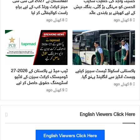
حسینہ واجد کی حمایت شکیب
افغانستان نے 2027 آئی سی سی
ن
و
الحسن کو مہنگی پڑ گئی، بنگلہ دیش
مینز کرکٹ ورلڈ کپ کے لیے براہِ
ل
ر
کے لیے کھیلنے پر پابندی عائد
راست کوالیفائی کر لیا
م
ت
8 گھنٹے ago
8 گھنٹے ago
ی
و
ں
ا
پ
ن
ہ
ا
ن
ئ
چ
ی
گ
ک
ئ
و
پاکستانی اسکواڈ ٹیسٹ سیریز کیلیے
ٹیپ میڈ نے پاکستان کے 2026-27
ے
ب
ویسٹ انڈیز سے انگلینڈ پہنچ گیا.
ڈومیسٹک کرکٹ سیزن کے لائیو
ر
اسٹریمنگ حقوق حاصل کر لیے
8 گھنٹے ago
ق
9 گھنٹے ago
ر
ا
ر
English Viewers Click Here
ر
ک
ھ
ن
English Viewers Click Here