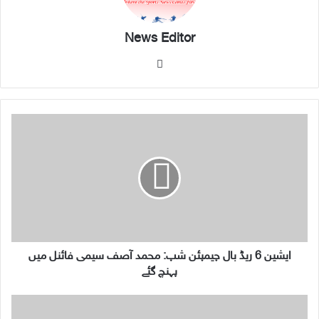
News Editor
We
bsi
te
ا
ی
ش
ی
ن
6
ر
ی
ڈ
ب
ایشین 6 ریڈ بال چیمپئن شپ: محمد آصف سیمی فائنل میں
ا
پہنچ گئے
ل
چ
ہ
ی
م