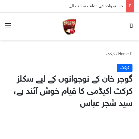
حسینہ واجد کی حمایت شکیب الحسن کو مہنگی پڑ گئی، بنگلہ دیش کے لیے کھیلنے پر پابندی عائد
nu
Search for
Home
/
کرکٹ
کرکٹ
گوجر خان کے نوجوانوں کے لیے سکلز
کرکٹ اکیڈمی کا قیام خوش آئند ہے،
سید شجر عباس