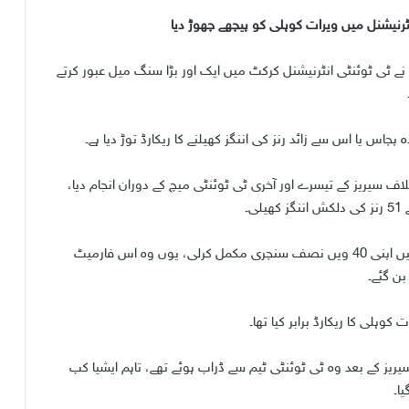
 انٹرنیشنل میں ویرات کوہلی کو پیچھے چھوڑ دیا
م نے ٹی ٹوئنٹی انٹرنیشنل کرکٹ میں ایک اور بڑا سنگ میل عبور کرتے
چاس یا اس سے زائد رنز کی اننگز کھیلنے کا ریکارڈ توڑ دیا ہے۔
خلاف سیریز کے تیسرے اور آخری ٹی ٹوئنٹی میچ کے دوران انجام دیا،
اس اننگز کے ساتھ ہی بابر اعظم نے ٹی ٹوئنٹی انٹرنیشنل میں اپنی 40 ویں نصف سنچری مکمل کرلی، یوں وہ اس فارمیٹ
بن گئے۔
ریز کے بعد وہ ٹی ٹوئنٹی ٹیم سے ڈراپ ہوئے تھے، تاہم ایشیا کپ