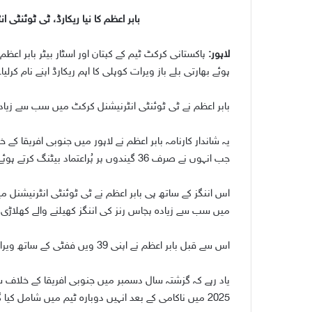
n
بابر اعظم کا نیا ریکارڈ، ٹی ٹوئنٹی
e
m
لاہور:
پاکستانی کرکٹ ٹیم کے کپتان اور اسٹار بیٹر بابر اعظ
a
ہوئے بھارتی بلے باز ویرات کوہلی کا اہم ریکارڈ اپنے نام کرلیا۔
i
l
بابر اعظم نے ٹی ٹوئنٹی انٹرنیشنل کرکٹ میں سب سے زیادہ پ
یہ شاندار کارنامہ بابر اعظم نے لاہور میں جنوبی افریقا کے 
جب انہوں نے صرف 36 گیندوں پر پُراعتماد بیٹنگ کرتے ہوئے 51 رنز کی دلکش اننگز کھیلی۔
میں سب سے زیادہ پچاس رنز کی اننگز کھیلنے والے کھلاڑی 
اس سے قبل بابر اعظم نے اپنی 39 ویں ففٹی کے ساتھ ویرات کوہلی کا ریکارڈ برابر کیا تھا۔
یاد رہے کہ گزشتہ سال دسمبر میں جنوبی افریقا کے خلاف سی
2025 میں ناکامی کے بعد انہیں دوبارہ ٹیم میں شامل کیا گیا۔