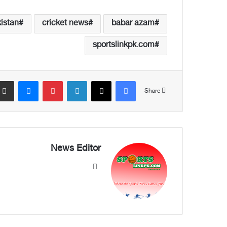
istan
cricket news
babar azam
sportslinkpk.com
Messenger
Pinterest
LinkedIn
X
Facebook
Share
News Editor
We
bsi
te