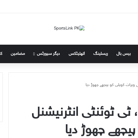
بیس بال
ریسلینگ
اتھلیٹکس
دیگر سپورٹس
مضامین
کل
یں ویرات کوہلی کو پیچھے چھوڑ دیا
ڈ، ٹی ٹوئنٹی انٹرنیشنل
یچھے چھوڑ دیا