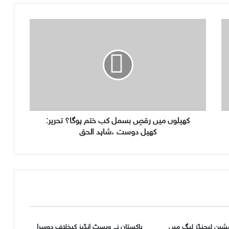
ک
ھ
ی
ل
و
ں
م
ی
ں
ر
کھیلوں میں رقصِ بسمل کب ختم ہوگا؟ تحریر:
ق
کھیل دوست ،شاہد الحق
صِ
ب
س
م
ل
ک
ب
خ
یشین لیجنڈز لیگ میں
پاکستان نے ویسٹ انڈیز کیخلاف دوسرا
ت