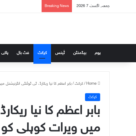
جمعہ, اگست 7 2026
Breaking News
ہوم
بیڈمنٹن
ٹٰینس
کرکٹ
فٹ بال
ہاکی
Home
/
کرکٹ
/
بابر اعظم کا نیا ریکارڈ، ٹی ٹوئنٹی انٹرنیشنل م
کرکٹ
بابر اعظم کا نیا ریکار
میں ویرات کوہلی کو پ