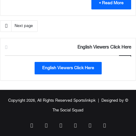
Read More »
Next page
English Viewers Click Here
English Viewers Click Here
Designed by
© Copyright 2026, All Rights Reserved Sportslinkpk |
The Social Squad
WhatsApp
TikTok
Instagram
YouTube
Facebook
X