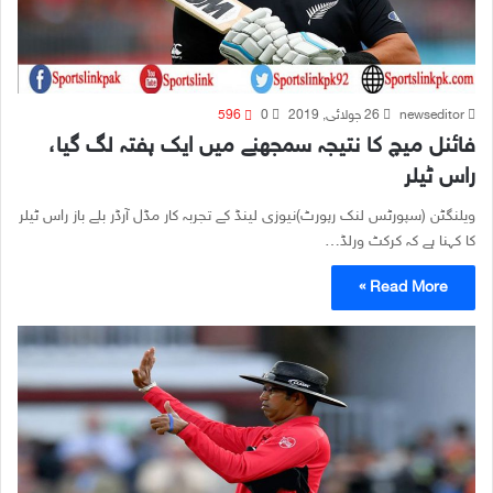
newseditor
26 جولائی, 2019
0
596
فائنل میچ کا نتیجہ سمجھنے میں ایک ہفتہ لگ گیا،
راس ٹیلر
ویلنگٹن (سپورٹس لنک رپورٹ)نیوزی لینڈ کے تجربہ کار مڈل آرڈر بلے باز راس ٹیلر
کا کہنا ہے کہ کرکٹ ورلڈ…
Read More »