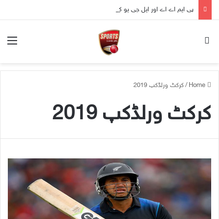
پی ایم اے اے اور ایل جی یو کے زیرِ اہتمام ’سیلف ڈیفنس ورکشاپ‘ کا انعقاد
nu
Search for
Home
/
کرکٹ ورلڈکپ 2019
کرکٹ ورلڈکپ 2019