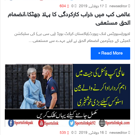
newseditor
17 جولائی, 2019
0
604
عالمی کپ میں خراب کارکردگی کا پہلا جھٹکا،انضمام
الحق مستعفی
لاہور(سپورٹس لنک رپورٹ)پاکستان کرکٹ بورڈ (پی سی بی) کی سلیکشن
کمیٹی کے چیئرمین انضمام الحق نے اپنے عہدے سے مستعفی…
Read More »
newseditor
16 جولائی, 2019
0
535