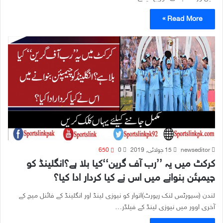
Read More »
newseditor
15 جولائی, 2019
0
650
کرکٹ میں یہ ’’رب آف گرین‘‘کیا بلا ہے؟انگلینڈ کو
چیمپئن بنوانے میں اس نے کیا کردار ادا کیا؟
لندن (سپورٹس لنک رپورٹ)اتوار کو نیوزی لینڈ اور انگلینڈ کے فائنل میچ کے
آخری اوور میں نیوزی لینڈ کے فیلڈر…