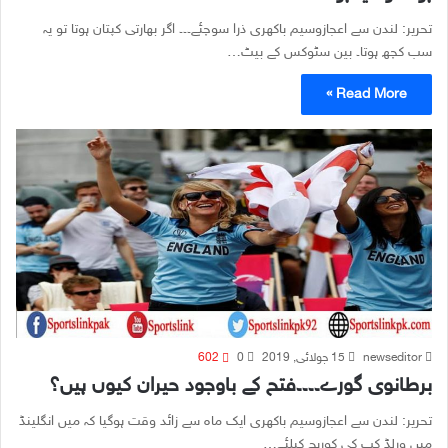
تحریر: لندن سے اعجازوسیم باکھری ذرا سوچئے۔۔۔ اگر بھارتی کپتان ہوتا تو یہ
سب کچھ ہوتا۔ بین سٹوکس کے بیٹ…
Read More »
newseditor
15 جولائی, 2019
0
602
برطانوی گورے۔۔۔۔فتح کے باوجود حیران کیوں ہیں؟
تحریر: لندن سے اعجازوسیم باکھری ایک ماہ سے زائد وقت ہوگیا کہ میں انگلینڈ
میں ورلڈ کپ کی کوریج کیلئے…