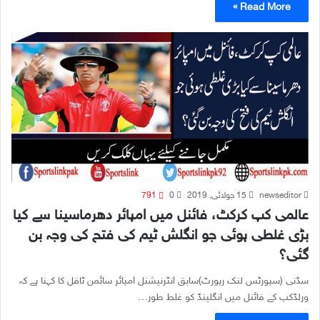
Read More »
newseditor
15 جولائی, 2019
0
791
عالمی کپ کرکٹ، فائنل میں امپائر دھرماسینا سے کیا
بڑی غلطی ہوئی جو انگلش ٹیم کی فتح کی وجہ بن
گئی؟
سڈنی (سپورٹس لنک رپورٹ)سابق انٹرنیشنل امپائر سائمن ٹافل کا کہنا ہے کہ
ورلڈکپ کے فائنل میں انگلینڈ کو غلط طور…