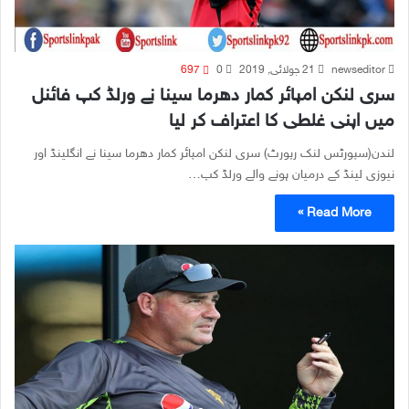
newseditor
21 جولائی, 2019
0
697
سری لنکن امپائر کمار دھرما سینا نے ورلڈ کپ فائنل
میں اپنی غلطی کا اعتراف کر لیا
لندن(سپورٹس لنک رپورٹ) سری لنکن امپائر کمار دھرما سینا نے انگلینڈ اور
نیوزی لینڈ کے درمیان ہونے والے ورلڈ کپ…
Read More »