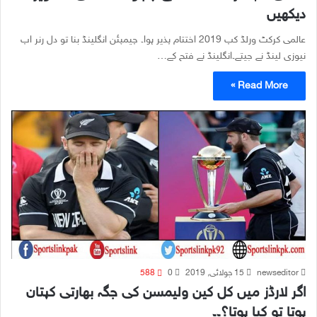
دیکھیں
عالمی کرکٹ ورلڈ کپ 2019 اختتام پذیر ہوا۔ چیمپئن انگلینڈ بنا تو دل رنر اپ
نیوزی لینڈ نے جیتے۔انگلینڈ نے فتح کے…
Read More »
newseditor
15 جولائی, 2019
0
588
اگر لارڈز میں کل کین ولیمسن کی جگہ بھارتی کپتان
ہوتا تو کیا ہوتا؟۔۔