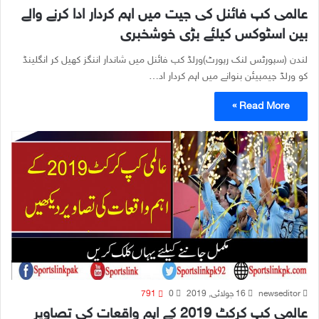
عالمی کپ فائنل کی جیت میں اہم کردار ادا کرنے والے
بین اسٹوکس کیلئے بڑی خوشخبری
لندن (سپورٹس لنک رپورٹ)ورلڈ کپ فائنل میں شاندار اننگز کھیل کر انگلینڈ
کو ورلڈ چیمپیئن بنوانے میں اہم کردار اد…
Read More »
newseditor
16 جولائی, 2019
0
791
عالمی کپ کرکٹ 2019 کے اہم واقعات کی تصاویر