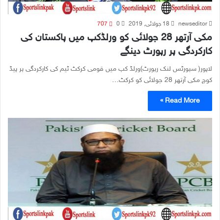
newseditor
18 جولائی, 2019
0
707
مکی آرتھر 28 جولائی کو ورلڈکپ میں پاکستان کی
کارکردگی پر رپورٹ دینگے
لاہور( سپورٹس لنک رپورٹ)ورلڈ کپ میں قومی کرکٹ ٹیم کی کارکردگی پر ہیڈ
کوچ مکی آرتھر 28 جولائی کو کرکٹ…
Read More »