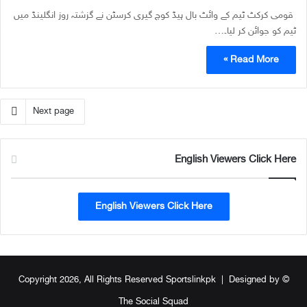
قومی کرکٹ ٹیم کے وائٹ بال ہیڈ کوچ گیری کرسٹن نے گزشتہ روز انگلینڈ میں
ٹیم کو جوائن کر لیا۔…
Read More »
Next page
English Viewers Click Here
English Viewers Click Here
Designed by
© Copyright 2026, All Rights Reserved Sportslinkpk |
The Social Squad