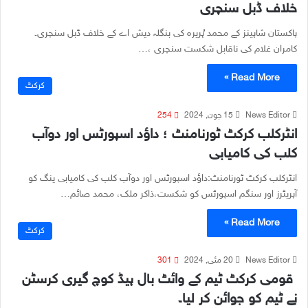
خلاف ڈبل سنچری
پاکستان شاہینز کے محمد ُہریرہ کی بنگلہ دیش اے کے خلاف ڈبل سنچری۔
کامران غلام کی ناقابل شکست سنچری ،…
Read More »
کرکٹ
News Editor
15 جون, 2024
254
انٹرکلب کرکٹ ٹورنامنٹ ؛ داؤد اسپورٹس اور دوآب
کلب کی کامیابی
انٹرکلب کرکٹ ٹورنامنٹ:داؤد اسپورٹس اور دوآب کلب کی کامیابی ینگ کو
آپریٹرز اور سنگم اسپورٹس کو شکست،ذاکر ملک، محمد صائم…
Read More »
کرکٹ
News Editor
20 مئی, 2024
301
قومی کرکٹ ٹیم کے وائٹ بال ہیڈ کوچ گیری کرسٹن
نے ٹیم کو جوائن کر لیا۔