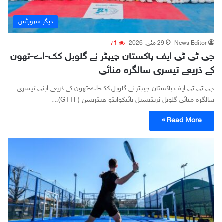
دیگر سپورٹس
News Editor
29 مئی, 2026
71
جی ٹی ٹی ایف پاکستان چیپٹر نے گلوبل کک-اے-تھون
کے ذریعے تیسری سالگرہ منائی
جی ٹی ٹی ایف پاکستان چیپٹر نے گلوبل کک-اے-تھون کے ذریعے اپنی تیسری
سالگرہ منائی گلوبل ٹریڈیشنل تائیکوانڈو فیڈریشن (GTTF)…
Read More »