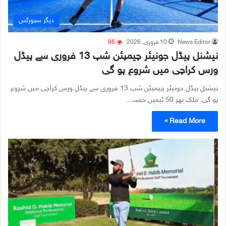
دیگر سپورٹس
News Editor
10 فروری, 2026
86
نیشنل پیڈل جونیئر چیمپئن شپ 13 فروری سے پیڈل
ورس کراچی میں شروع ہو گی
نیشنل پیڈل جونیئر چیمپئن شپ 13 فروری سے پیڈل ورس کراچی میں شروع
ہو گی۔ ملک بھر 50 ٹیمیں حصہ…
Read More »