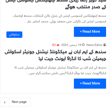
سید گوہر رضا زیدی سندھ ایتھلیٹکس ایسوسی ایشن
کے صدر منتخب هوگے
سندھ ایتھلیٹکس ایسوسی ایشن کے جنرل باڈی انتخابات سندھ اولمپک
ایسوسی ایشن کی نگرانی میں منعقد ہوئے۔ محمد اسلم۔ چار…
Read More »
سکواش
News Editor
19 دسمبر, 2025
83
سندھ کے ایم ابان نے میکڈونلڈ نیشنل جونیئر اسکواش
چیمپئن شپ کا انڈر9 ایونٹ جیت لیا
سندھ کے ایم ابان نے میکڈونلڈ نیشنل جونیئر اسکواش چیمپئن شپ کا
انڈر9ایونٹ جیت لیا بوائز انڈر15میں دانش سکندر،گرلز میں…
Read More »
Next page