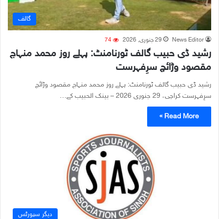
گالف
News Editor
29 جنوری, 2026
74
رشید ڈی حبیب گالف ٹورنامنٹ: پہلے روز محمد منہاج
مقصود وڑائچ سرِفہرست
رشید ڈی حبیب گالف ٹورنامنٹ: پہلے روز محمد منہاج مقصود وڑائچ
سرِفہرست کراچی، 29 جنوری 2026 – بینک الحبیب کے…
Read More »
دیگر سپورٹس