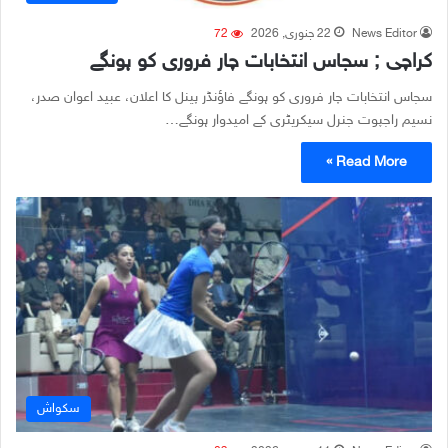
News Editor
22 جنوری, 2026
72
کراچی ; سجاس انتخابات چار فروری کو ہونگے
سجاس انتخابات چار فروری کو ہونگے فاؤنڈر پینل کا اعلان، عبید اعوان صدر،
نسیم راجپوت جنرل سیکریٹری کے امیدوار ہونگے…
Read More »
سکواش