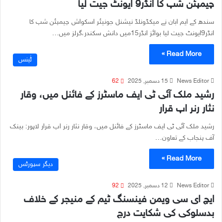
چیمپئن شپ کا انڈر9 ایونٹ جیت لیا
سندھ کے ایم ابان نے میکڈونلڈ نیشنل جونیئر اسکواش چیمپئن شپ کا
انڈر9ایونٹ جیت لیا بوائز انڈر15میں دانش سکندر،گرلز میں…
Read More »
ٹٰینس
News Editor
15 دسمبر, 2025
62
رشید ملک آئی ٹی ایف ماسٹرز کے فائنل میں، وقار
نثار رنر اپ قرار
رشید ملک آئی ٹی ایف ماسٹرز کے فائنل میں، وقار نثار رنر اپ قرار لاہور: بینک
آف پنجاب کے تعاون…
Read More »
دیگر سپورٹس
News Editor
12 دسمبر, 2025
92
ایچ ای سی ویمن فینسنگ ٹیم کے منیجر کے خلاف
بدسلوکی کی شکایت درج