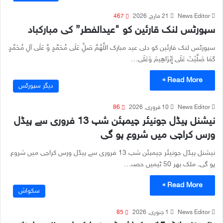
News Editor
21 مارچ, 2026
467
سپورٹس لنک قارئین کو "عیدالفطر” کی مبارکباد
سپورٹس لنک قارئین کو دلی عید مبارک اللَّهُمَّ صَلِِّ عَلَى مُحَمَّدٍ وَّ عَلَى آلِ مُحَمَّدٍ
كَمَا صَلَّيْتَ عَلَى إِبْرَاهِيمَ وَعَلَى…
Read More »
دیگر سپورٹس
News Editor
10 فروری, 2026
86
نیشنل پیڈل جونیئر چیمپئن شپ 13 فروری سے پیڈل
ورس کراچی میں شروع ہو گی
نیشنل پیڈل جونیئر چیمپئن شپ 13 فروری سے پیڈل ورس کراچی میں شروع
ہو گی۔ ملک بھر 50 ٹیمیں حصہ…
Read More »
سکواش
News Editor
1 جنوری, 2026
85