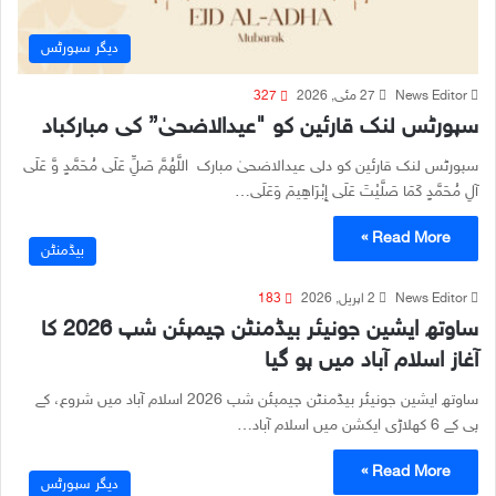
دیگر سپورٹس
News Editor
27 مئی, 2026
327
سپورٹس لنک قارئین کو "عیدالاضحیٰ” کی مبارکباد
سپورٹس لنک قارئین کو دلی عیدالاضحیٰ مبارک اللَّهُمَّ صَلِِّ عَلَى مُحَمَّدٍ وَّ عَلَى
آلِ مُحَمَّدٍ كَمَا صَلَّيْتَ عَلَى إِبْرَاهِيمَ وَعَلَى…
Read More »
بیڈمنٹن
News Editor
2 اپریل, 2026
183
ساوتھ ایشین جونیئر بیڈمنٹن چیمپئن شپ 2026 کا
آغاز اسلام آباد میں ہو گیا
ساوتھ ایشین جونیئر بیڈمنٹن چیمپئن شپ 2026 اسلام آباد میں شروع، کے
پی کے 6 کھلاڑی ایکشن میں اسلام آباد…
Read More »
دیگر سپورٹس