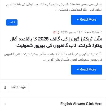
ایچ ای سی ویمن فینسنگ ٹیم کے منیجر کے خلاف بدسلوکی کی شکایت درج
اسلام آباد – ہائر ایجوکیشن کمیشن…
Read More »
گالف
News Editor
11 دسمبر, 2025
61
ملّت ٹریکٹرز گورنرز کپ گالف 2025 کا باقاعدہ آغاز,
ریکارڈ شرکت، ٹاپ گالفروں کی بھرپور شمولیت
ملّت ٹریکٹرز گورنرز کپ گالف 2025 کا باقاعدہ آغاز, ریکارڈ شرکت، ٹاپ گالفروں
کی بھرپور شمولیت لاہور: ملّت ٹریکٹرز گورنرز…
Read More »
Next page
English Viewers Click Here