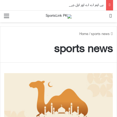
پی ایم اے اے اور ایل جی یو کے زیرِ اہتمام ’سیلف ڈیفنس ورکشاپ‘ کا انعقاد
nu
Search for
/
sports news
Home
sports news