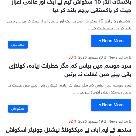
پاکستان انڈر 15 سکواش ٹیم نے ایک اور عالمی اعزاز
جیت کر پاکستانی پرچم بلند کر دیا
پاکستان کی انڈر 15 سکواش ٹیم نے ایک اور عالمی اعزاز جیت کر قومی پرچم
بلند کر دیا۔ تفصیلات کے…
Read More »
مضامین
News Editor
23 دسمبر, 2025
83
سرد موسم میں پیاس کم مگر خطرات زیادہ، کھلاڑی
پانی پینے میں غفلت نہ برتیں
سرد موسم میں پیاس کم مگر خطرات زیادہ، کھلاڑی پانی پینے میں غفلت نہ
برتیں رپورٹ: ریحان اکرم ; سردیوں…
Read More »
سکواش
News Editor
19 دسمبر, 2025
82
سندھ کے ایم ابان نے میکڈونلڈ نیشنل جونیئر اسکواش