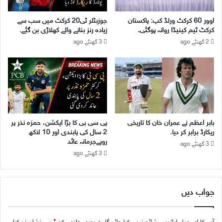
ل
ٹ
ے
ی
اوور 60 کرکٹ ورلڈ کپ: پاکستان
جوزبٹلر ٹی20 کرکٹ میں سب سے
ل
ب
کرکٹ ٹیم کینیڈا روانہ ہوگئی۔
زیادہ رنز بنانے والے کھلاڑی بن گئے.
ی
ا
2 گھنٹے ago
3 گھنٹے ago
ا
ک
س
ن
گ
چ
ی
م
پ
بابر اعظم نے عمران خان کا تاریخی
پی سی بی کا بڑا ایکشن، حمزہ نذر پر
ی
ریکارڈ برابر کر دیا.
2 سال کی پابندی اور 10 لاکھ
ئ
روپےجرمانہ عائد
3 گھنٹے ago
ن
3 گھنٹے ago
ش
پ
ش
جواب دیں
ر
و
ع