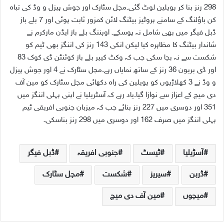
298 رنز بنا کر پویلین لوٹ گئی۔مچل سٹارک اور جوش ہیزل و وڈ کی تباہ
کن باؤلنگ کے سامنے پروٹیز بیٹنگ لائن کمزور ثابت ہوئی اور 7 بلے باز
ڈبل فیگر میں بھی شامل نہ ہوسکے۔ اوپننگ بلے باز ایڈن مارکرم نے
شاندار بیٹنگ کا مظاہرہ کیا لیکن انکی 143 رنز کی اننگز بھی ٹیم کو
شکست سے نہ بچا سکی جب کہ وکٹ کیپر بلے باز کوئنٹن ڈی کوک 83
اور ڈی بریون 36 رنز کے ساتھ نمایاں رہے۔مچل سٹارک نے 4 اور جوش ہیزل
و وڈ نے 3 کھلاڑیوں کو پویلین کی راہ دکھائی مچل سٹارک کو مین آف
دی میچ کے اعزاز سے نوازا گیا۔یاد رہے کہ آسٹریلیا نے اپنی پہلی اننگز میں
351 اور دوسری میں 227 رنز بنائے جب کہ میزبان جنوبی افریقی ٹیم
پہلی اننگز میں صرف 162 اور دوسری میں 298 رنز بناسکی۔
آسڑیلیا
ٹیسٹ
جنوبی افریقہ
ڈبل فیگر
ڈربن
سیریز
شکست
مچل سٹارک
میچوں
مین آف دی میچ