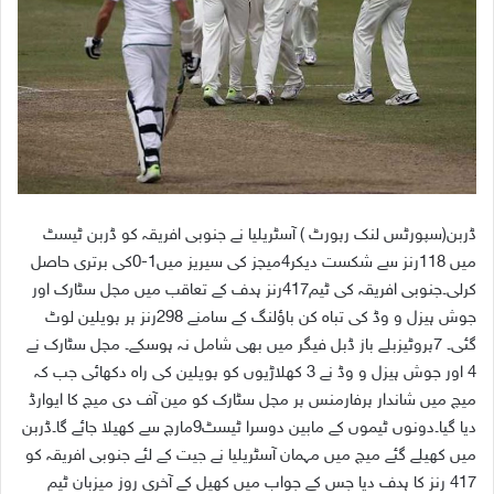
ڈربن(سپورٹس لنک رپورٹ ) آسٹریلیا نے جنوبی افریقہ کو ڈربن ٹیسٹ
میں 118رنز سے شکست دیکر4میچز کی سیریز میں1-0کی برتری حاصل
کرلی۔جنوبی افریقہ کی ٹیم417رنز ہدف کے تعاقب میں مچل سٹارک اور
جوش ہیزل و وڈ کی تباہ کن باؤلنگ کے سامنے 298رنز پر پویلین لوٹ
گئی۔ 7پروٹیزبلے باز ڈبل فیگر میں بھی شامل نہ ہوسکے۔ مچل سٹارک نے
4 اور جوش ہیزل و وڈ نے 3 کھلاڑیوں کو پویلین کی راہ دکھائی جب کہ
میچ میں شاندار پرفارمنس پر مچل سٹارک کو مین آف دی میچ کا ایوارڈ
دیا گیا۔دونوں ٹیموں کے مابین دوسرا ٹیسٹ9مارچ سے کھیلا جائے گا۔ڈربن
میں کھیلے گئے میچ میں مہمان آسٹریلیا نے جیت کے لئے جنوبی افریقہ کو
417 رنز کا ہدف دیا جس کے جواب میں کھیل کے آخری روز میزبان ٹیم