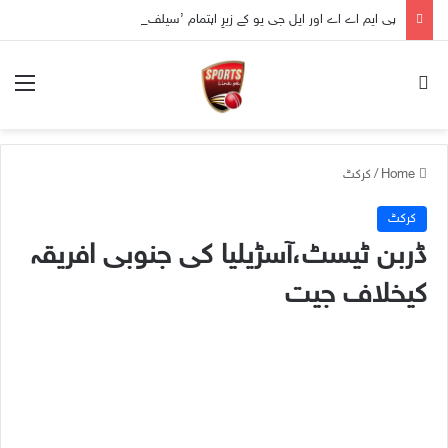
پی ایم اے اے اور ایل جی یو کے زیرِ اہتمام ’سیلف ڈیفنس ورکشاپ‘ کا انعقاد
nu
Search for
Home
/
کرکٹ
کرکٹ
ڈربن ٹیسٹ،آسڑیلیا کی جنوبی افریقہ
کیخلاف جیت