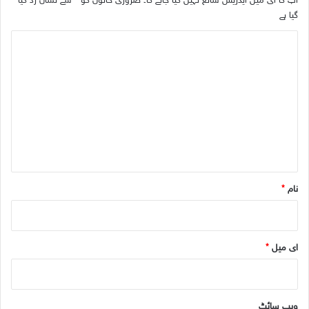
آپ کا ای میل ایڈریس شائع نہیں کیا جائے گا۔
ضروری خانوں کو
*
سے نشان زد کیا
گیا ہے
ت
ب
ص
ر
ہ
*
نام
*
ای میل
*
ویب‌ سائٹ