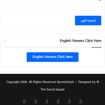
English Viewers Click Here
English Viewers Click Here
Designed by
© Copyright 2026, All Rights Reserved Sportslinkpk |
The Social Squad
WhatsApp
TikTok
Instagram
YouTube
Facebook
X