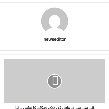
newseditor
آ
ئ
ی
س
ی
س
ی
ن
ے
و
آئی سی سی نے وارنر، ڈی کوک جھگڑے کا نوٹس لے لیا