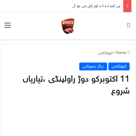
پی ایم اے اے اور ایل جی یو کے زیرِ اہتمام ’سیلف ڈیفنس ورکشاپ‘ کا انعقاد
nu
Search for
Home
/
اتھلیٹکس
اتھلیٹکس
دیگر سپورٹس
11 اکتوبرکو دوڑ راولپنڈی ،تیاریاں
شروع