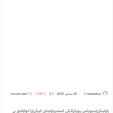
newseditor
S
20 ستمبر, 2020
0
1,127
1 minute read
e
n
راولپنڈی(سپورٹس رپورٹر)ڈپٹی کمشنرراولپنڈی کیپٹن(ر) انوارالحق نے
d