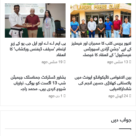
پ
ا
ک
ہ
ی
ت
ت
م
ی
ا
ا
م
ر
پ
لاہور پریس کلب کا ممبران اور فیملیز
پی ایم اے اے اور ایل جی یو کے زیرِ
ی
ر
کے لیے ’جشنِ آزادی اسپورٹس
اہتمام ’سیلف ڈیفنس ورکشاپ‘ کا
ا
و
فیسٹیول‘ کے انعقاد کا فیصلہ
انعقاد
ں
ف
13 منٹس ago
19 منٹس ago
م
ی
ک
س
م
بین الاقوامی تائیکوانڈو ایونٹ میں
پشاور ڈسٹرکٹ جمناسٹک چیمپئن
ر
پاکستانی کھلاڑی حسین انجم کی
شپ 13 اگست کو ہوگی، تیاریاں
ل
م
شاندارکامیابی
شروع کردی ہیں، محمد راجہ
خ
24 گھنٹے ago
1 دن ago
ت
ا
ر
ا
جواب دیں
ح
م
د