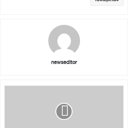
rawalpindi
newseditor
پ
ہ
ل
ے
آ
ل
پ