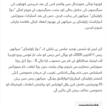
کورونا وبائی صورتحال میں واضح کمی کے بعد شہرمیں کھیلوں کی
a
سرگرمیوں کی مکمل بحالی اور مثبت سرگرمیوں کے فروغ کیلئے ”دوڑ
n
راولپنڈی” میراتھن کی ہدایت کردی، جس کے بعد ڈسٹرکٹ سپورٹس
e
ڈیپارٹمنٹ راولپنڈی نے میراتھن کے بھرپور انعقاد کیلئے باقاعدہ تیاریاں
m
شروع کردیں۔
a
i
l
ڈی ایس او شمس توحید عباسی نے بتایاہے کہ ”دوڑ راولپنڈی” میراتھن
ریس 11اکتوبر 2020ء کو ہوگی اس ریس کو مایہ ناز قومی ہیرو اوربرڈ
آف ایشیاء عبدالخالق کے نام سے منسوب کیا جائے گا ، دوڑ ڈبل روڈ
سپورٹس جمنازیم سے شروع ہوکر براستہ مری روڈ لیاقت باغ سپورٹس
کمپلیکس میں ختم ہوگی۔اختتامی تقریب کے مہمان خصوصی ڈپٹی
کمشنر راولپنڈی کیپٹن(ر) انوارالحق ہونگے، میراتھن ریس میں پہلی
10پوزیشنیں حاصل کرنے والے اتھلیٹس کو پرکشش انعامات اورشرکاء کو
خصوصی تحائف پیش کئے جائیں گے۔