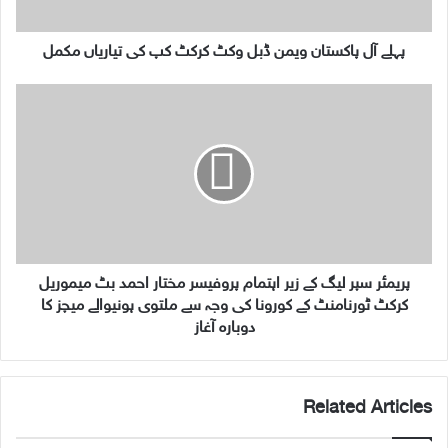
ا
ک
س
پہلے آل پاکستان ویمن ڈبل وکٹ کرکٹ کپ کی تیاریاں مکمل
ت
ا
پ
ن
ر
و
ی
ی
م
م
ئ
ن
ر
ڈ
س
ب
پ
ل
ر
و
ل
پریمئر سپر لیگ کے زیر اہتمام پروفیسر مختار احمد بٹ میموریل
ک
ی
کرکٹ ٹورنامنٹ کے کورونا کی وجہ سے ملتوی ہونیوالے میچز کا
ٹ
گ
دوبارہ آغاز
ک
ک
ر
ے
ک
ز
Related Articles
ٹ
ی
ک
ر